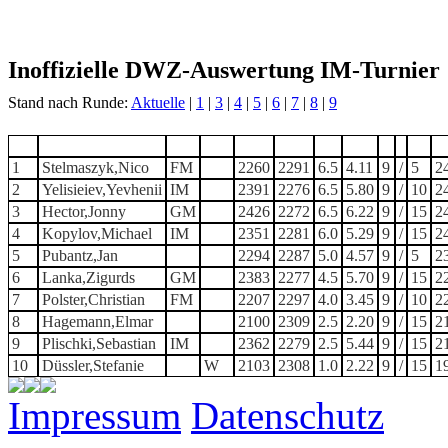
Inoffizielle DWZ-Auswertung IM-Turnier
Stand nach Runde:
Aktuelle
|
1
|
3
|
4
|
5
|
6
|
7
|
8
|
9
Nr.
Teilnehmer
Tit.
Att.
Ro
Niv
W
We
n
/
J
1
Stelmaszyk,Nico
FM
2260
2291
6.5
4.11
9
/
5
2
2
Yelisieiev,Yevhenii
IM
2391
2276
6.5
5.80
9
/
10
2
3
Hector,Jonny
GM
2426
2272
6.5
6.22
9
/
15
2
4
Kopylov,Michael
IM
2351
2281
6.0
5.29
9
/
15
2
5
Pubantz,Jan
2294
2287
5.0
4.57
9
/
5
2
6
Lanka,Zigurds
GM
2383
2277
4.5
5.70
9
/
15
2
7
Polster,Christian
FM
2207
2297
4.0
3.45
9
/
10
2
8
Hagemann,Elmar
2100
2309
2.5
2.20
9
/
15
2
9
Plischki,Sebastian
IM
2362
2279
2.5
5.44
9
/
15
2
10
Düssler,Stefanie
W
2103
2308
1.0
2.22
9
/
15
1
Impressum
Datenschutz