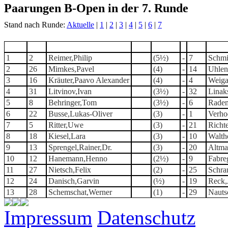
Paarungen B-Open in der 7. Runde
Stand nach Runde:
Aktuelle
|
1
|
2
|
3
|
4
|
5
|
6
|
7
Tisch
TNr
Teilnehmer
Titel
Punkte
-
TNr
1
2
Reimer,Philip
(5½)
-
7
Schmi
2
26
Mimkes,Pavel
(4)
-
14
Uhlen
3
16
Kräuter,Paavo Alexander
(4)
-
4
Weiga
4
31
Litvinov,Ivan
(3½)
-
32
Linak
5
8
Behringer,Tom
(3½)
-
6
Radem
6
22
Busse,Lukas-Oliver
(3)
-
1
Verho
7
5
Ritter,Uwe
(3)
-
21
Richt
8
18
Kiesel,Lara
(3)
-
10
Walth
9
13
Sprengel,Rainer,Dr.
(3)
-
20
Altma
10
12
Hanemann,Henno
(2½)
-
9
Fabre
11
27
Nietsch,Felix
(2)
-
25
Schra
12
24
Danisch,Garvin
(½)
-
19
Reck,
13
28
Schemschat,Werner
(1)
-
29
Nauts
Impressum
Datenschutz