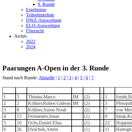
9. Runde
Ergebnisse
Teilnehmerliste
DWZ-Auswertung
ELO-Auswertung
Übersicht
Archiv
2022
2024
Paarungen A-Open in der 3. Runde
Stand nach Runde:
Aktuelle
|
1
|
2
|
3
|
4
|
5
|
6
|
7
Tisch
TNr
Teilnehmer
Titel
Punkte
-
TNr
T
1
5
Thinius,Marco
IM
(2)
-
1
Smith,B
2
2
Köllner,Ruben Gideon
IM
(2)
-
3
Pfreund
3
8
Köllner,Aaron Noah
(2)
-
7
von Met
4
15
Dornieden,Jonas
(1)
-
9
Ishak,R
5
10
Ochs,Daniel Elias
(1)
-
22
Hoppstä
6
26
Dyachuk,Artem
(1)
-
11
Hartogh,