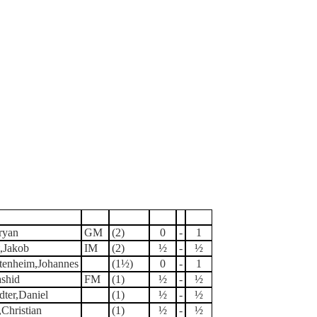
eilnehmer
Titel
Punkte
Erg.
Erg.
ryan
GM
(2)
0
-
1
t,Jakob
IM
(2)
½
-
½
tenheim,Johannes
(1½)
0
-
1
ashid
FM
(1)
½
-
½
dter,Daniel
(1)
½
-
½
Christian
(1)
½
-
½