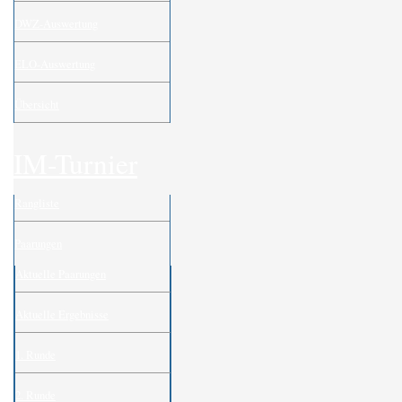
DWZ-Auswertung
ELO-Auswertung
Übersicht
IM-Turnier
Rangliste
Paarungen
Aktuelle Paarungen
Aktuelle Ergebnisse
1. Runde
2. Runde