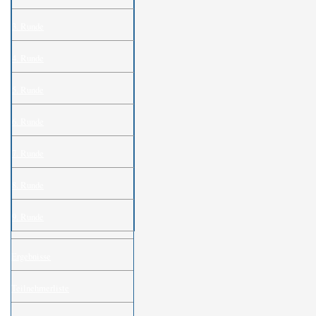
3. Runde
4. Runde
5. Runde
6. Runde
7. Runde
8. Runde
9. Runde
Ergebnisse
Teilnehmerliste