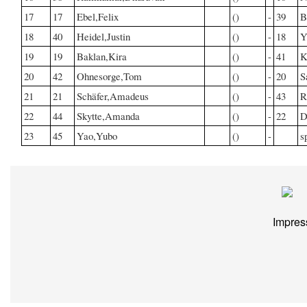
17
17
Ebel,Felix
()
-
39
B
18
40
Heidel,Justin
()
-
18
Y
19
19
Baklan,Kira
()
-
41
K
20
42
Ohnesorge,Tom
()
-
20
S
21
21
Schäfer,Amadeus
()
-
43
R
22
44
Skytte,Amanda
()
-
22
D
23
45
Yao,Yubo
()
-
s
Impre