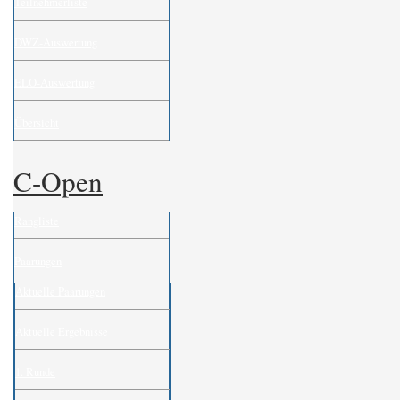
Teilnehmerliste
DWZ-Auswertung
ELO-Auswertung
Übersicht
C-Open
Rangliste
Paarungen
Aktuelle Paarungen
Aktuelle Ergebnisse
1. Runde