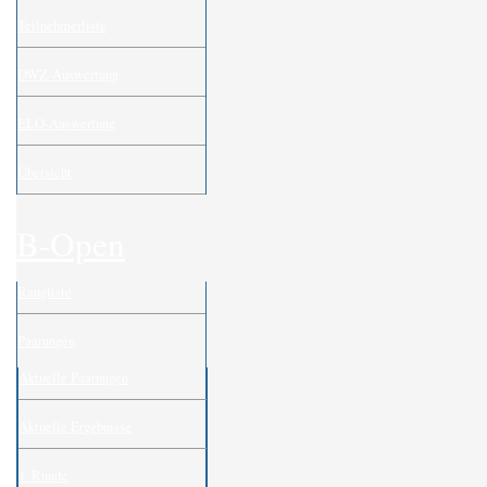
Teilnehmerliste
DWZ-Auswertung
ELO-Auswertung
Übersicht
B-Open
Rangliste
Paarungen
Aktuelle Paarungen
Aktuelle Ergebnisse
1. Runde