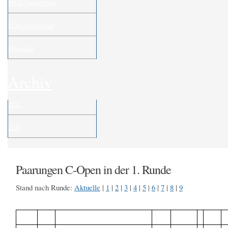
DWZ-Auswertung
ELO-Auswertung
Übersicht
Archiv
2022
2024
Paarungen C-Open in der 1. Runde
Stand nach Runde:
Aktuelle
|
1
|
2
|
3
|
4
|
5
|
6
|
7
|
8
|
9
Tisch
TNr
Teilnehmer
Titel
Punkte
-
TNr