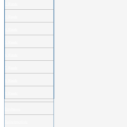
2. Runde
3. Runde
4. Runde
5. Runde
6. Runde
7. Runde
8. Runde
9. Runde
Ergebnisse
Teilnehmerliste