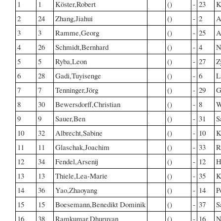
1
1
Köster,Robert
()
-
23
K
2
24
Zhang,Jiahui
()
-
2
A
3
3
Ramme,Georg
()
-
25
A
4
26
Schmidt,Bernhard
()
-
4
N
5
5
Ryba,Leon
()
-
27
Z
6
28
Gadi,Tuyisenge
()
-
6
L
7
7
Tenninger,Jörg
()
-
29
G
8
30
Bewersdorff,Christian
()
-
8
W
9
9
Sauer,Ben
()
-
31
S
10
32
Albrecht,Sabine
()
-
10
K
11
11
Glaschak,Joachim
()
-
33
R
12
34
Fendel,Arsenij
()
-
12
H
13
13
Thiele,Lea-Marie
()
-
35
K
14
36
Yao,Zhaoyang
()
-
14
P
15
15
Boesemann,Benedikt Dominik
()
-
37
S
16
38
Ramkumar,Dhuruvan
()
-
16
N