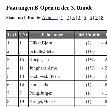
Paarungen B-Open in der 3. Runde
Stand nach Runde:
Aktuelle
|
1
|
2
|
3
|
4
|
5
|
6
|
7
|
8
|
Tisch
TNr
Teilnehmer
Titel
Punkte
-
1
1
Hilker,Björn
(2)
-
2
3
Schulte,Stefan
(1½)
-
3
15
Koepp,Jan
(1½)
-
4
11
Junghans,Arne
(1½)
-
5
13
Grabowski,Petra
(1½)
-
6
14
Huth,Jarik
(1)
-
7
7
Pölig,Jürgen
(1)
-
8
19
Krüger,Moritz
(1)
-