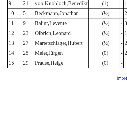
9
21
von Knobloch,Benedikt
(1)
-
10
5
Beckmann,Jonathan
(½)
-
11
9
Balint,Levente
(½)
-
12
23
Olbrich,Leonard
(½)
-
13
27
Martetschläger,Hubert
(½)
-
14
25
Meier,Jürgen
(0)
-
15
29
Prause,Helge
(0)
-
Impr