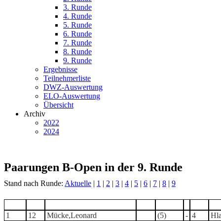
3. Runde
4. Runde
5. Runde
6. Runde
7. Runde
8. Runde
9. Runde
Ergebnisse
Teilnehmerliste
DWZ-Auswertung
ELO-Auswertung
Übersicht
Archiv
2022
2024
Paarungen B-Open in der 9. Runde
Stand nach Runde:
Aktuelle
|
1
|
2
|
3
|
4
|
5
|
6
|
7
|
8
|
9
Tisch
TNr
Teilnehmer
Titel
Punkte
-
TNr
1
12
Mücke,Leonard
(5)
-
4
Hl