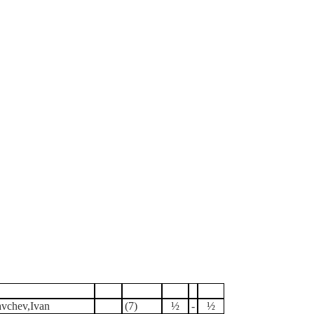
Teilnehmer
Titel
Punkte
Erg.
Erg.
avchev,Ivan
(7)
½
-
½